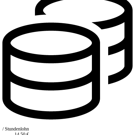
/ Stundenlohn
14,50
€