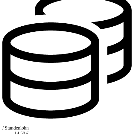
/ Stundenlohn
14,50
€