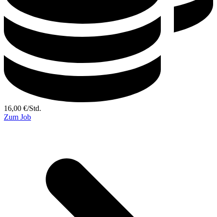
16,00
€
/
Std.
Zum Job