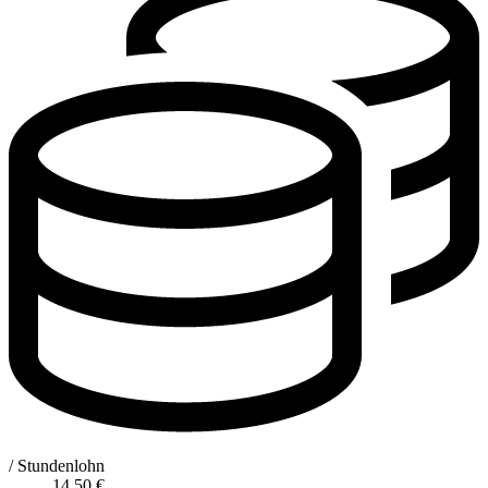
/ Stundenlohn
14,50
€