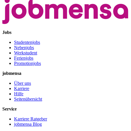
Jobs
Studentenjobs
Nebenjobs
Werkstudent
Ferienjobs
Promotionjobs
jobmensa
Über uns
Karriere
Hilfe
Seitenübersicht
Service
Karriere Ratgeber
jobmensa Blog