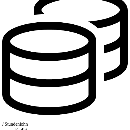
/ Stundenlohn
14,50
€