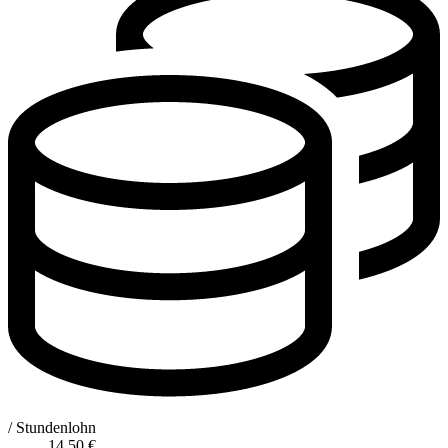
/ Stundenlohn
14,50
€