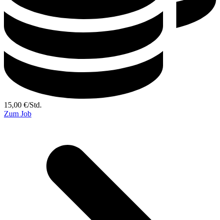
15,00
€
/
Std.
Zum Job