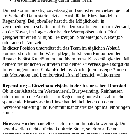
Persönliche Betreuung durch unser Team
Du bist kommunikativ, zuverlässig und suchst einen vielseitigen Job
im Verkauf? Dann starte jetzt als Aushilfe im Einzelhandel in
Regensburg! Bei jobvalley hast du die Möglichkeit, in
verschiedenen Geschäften und Filialen zu arbeiten – ob im Verkauf,
an der Kasse, im Lager oder bei der Warenpräsentation. Ideal
geeignet für einen Minijob, Teilzeitjob, Studentenjob, Nebenjob
oder auch in Vollzeit.
In dieser Position unterstützt du das Team im täglichen Ablauf,
kümmerst dich um die Warenpflege, hilfst beim Einräumen der
Regale, berätst Kund*innen und übernimmst Kassiertätigkeiten. Mit
deinem freundlichen Auftreten und deiner Zuverlässigkeit sorgst du
für ein angenehmes Einkaufserlebnis. Auch Quereinsteiger*innen
mit Motivation und Lernbereitschaft sind herzlich willkommen.
Regensburg – Einzelhandelsjobs in der historischen Domstadt
Ob in der Altstadt, im Westenviertel, Burgweinting, Reinhausen
oder rund um die Arcaden – in Regensburg findest du zahlreiche
spannende Einsatzorte im Einzelhandel, bei denen du deine
Serviceorientierung und Kommunikationsfreude optimal einbringen
kannst.
Hinweis:
Hierbei handelt es sich um eine Initiativbewerbung. Du
bewirbst dich nicht auf eine konkrete Stelle, sondern auf eine