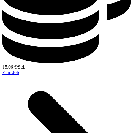
15,06
€
/
Std.
Zum Job