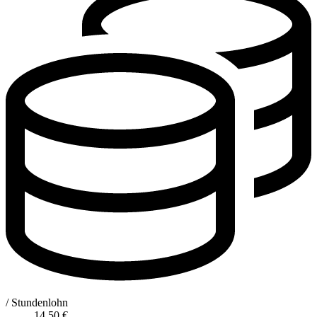
/ Stundenlohn
14,50
€