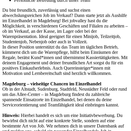
Persönliche Betreuung durch unser Team
Du bist freundlich, zuverlässig und suchst einen
abwechslungsreichen Job im Verkauf? Dann starte jetzt als Aushilfe
im Einzelhandel in Magdeburg! Bei jobvalley hast du die
Möglichkeit, in verschiedenen Geschäften und Filialen zu arbeiten –
ob im Verkauf, an der Kasse, im Lager oder bei der
Warenpräsentation. Ideal geeignet für einen Minijob, Teilzeitjob,
Studentenjob, Nebenjob oder auch in Vollzeit.
In dieser Position unterstützt du das Team im täglichen Betrieb,
kümmerst dich um die Warenpflege, hilfst beim Einräumen der
Regale, berätst Kund*innen und übernimmst Kassiertätigkeiten. Mit
deinem Engagement und deiner freundlichen Art sorgst du für ein
positives Einkaufserlebnis. Auch Quereinsteiger*innen mit
Motivation und Lernbereitschaft sind herzlich willkommen.
Magdeburg – vielseitige Chancen im Einzelhandel
Ob in der Altstadt, Sudenburg, Stadtfeld, Neustädter Feld oder rund
um das Allee-Center – in Magdeburg findest du zahlreiche
spannende Einsatzorte im Einzelhandel, bei denen du deine
Serviceorientierung und Teamfähigkeit ideal einbringen kannst.
Hinweis:
Hierbei handelt es sich um eine Initiativbewerbung. Du
bewirbst dich nicht auf eine konkrete Stelle, sondern auf eine
bestimmte Art von Job. Wir nehmen dich in unsere Datenbank auf