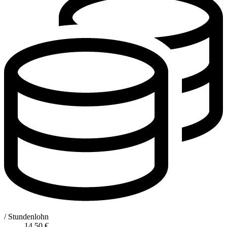
/ Stundenlohn
14,50
€