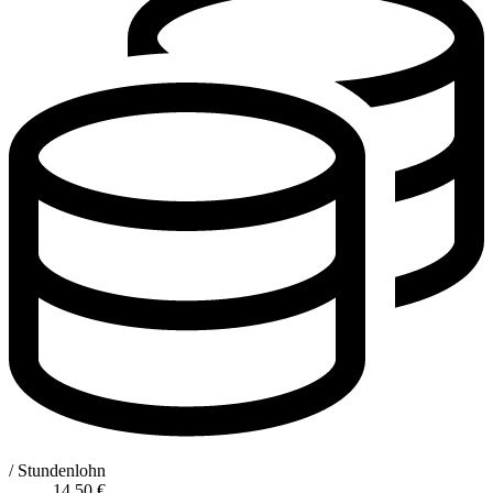
/ Stundenlohn
14,50
€