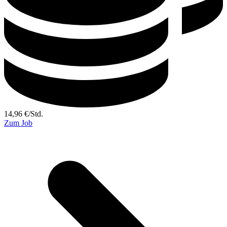
14,96
€
/
Std.
Zum Job