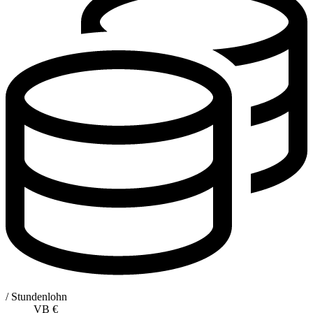
/ Stundenlohn
VB
€