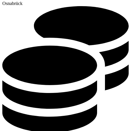
Osnabrück