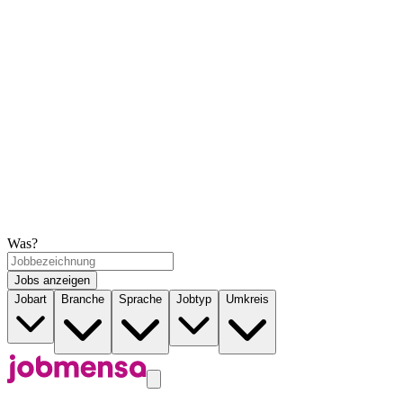
Was?
Jobs anzeigen
Jobart
Branche
Sprache
Jobtyp
Umkreis