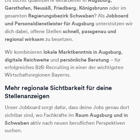
Du suchst qualifizierte Mitarbeiter in
,
Gersthofen
Neusäß
Friedberg
Königsbrunn
,
,
,
oder im
Regierungsbezirk Schwaben
Jobboard
gesamten
? Als
und Personaldienstleister für Augsburg
unterstützen wir
schnell, passgenau und
dich dabei, offene Stellen
regional wirksam
zu besetzen.
lokale Marktkenntnis in Augsburg
Wir kombinieren
,
digitale Reichweite
persönliche Beratung
und
– für
erfolgreiches B2B-Recruiting in einer der wichtigsten
Wirtschaftsregionen Bayerns.
Mehr regionale Sichtbarkeit für deine
Stellenanzeigen
Unser Jobboard sorgt dafür, dass deine Jobs genau dort
Raum Augsburg und in
sichtbar sind, wo Fachkräfte im
Schwaben
aktiv nach neuen beruflichen Perspektiven
suchen.