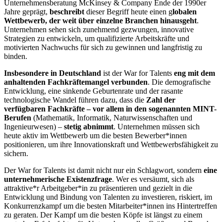
Unternehmensberatung McKinsey & Company Ende der 1990er
Jahre geprägt,
beschreibt
dieser Begriff heute einen g
lobalen
Wettbewerb, der weit über einzelne Branchen hinausgeht
.
Unternehmen sehen sich zunehmend gezwungen, innovative
Strategien zu entwickeln, um qualifizierte Arbeitskräfte und
motivierten Nachwuchs für sich zu gewinnen und langfristig zu
binden.
Insbesondere in Deutschland
ist der War for Talents
eng mit dem
anhaltenden Fachkräftemangel verbunden
. Die demografische
Entwicklung, eine sinkende Geburtenrate und der rasante
technologische Wandel führen dazu, dass die
Zahl der
verfügbaren Fachkräfte – vor allem in den sogenannten MINT-
Berufen
(Mathematik, Informatik, Naturwissenschaften und
Ingenieurwesen) –
stetig abnimmt
. Unternehmen müssen sich
heute aktiv im Wettbewerb um die besten Bewerber*innen
positionieren, um ihre Innovationskraft und Wettbewerbsfähigkeit zu
sichern.
Der War for Talents ist damit nicht nur ein Schlagwort, sondern
eine
unternehmerische Existenzfrage
. Wer es versäumt, sich als
attraktive*r Arbeitgeber*in zu präsentieren und gezielt in die
Entwicklung und Bindung von Talenten zu investieren, riskiert, im
Konkurrenzkampf um die besten Mitarbeiter*innen ins Hintertreffen
zu geraten. Der Kampf um die besten Köpfe ist längst zu einem