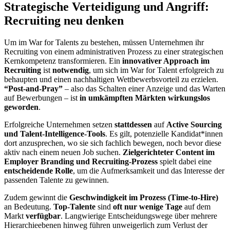
Strategische Verteidigung und Angriff:
Recruiting neu denken
Um im War for Talents zu bestehen, müssen Unternehmen ihr
Recruiting von einem administrativen Prozess zu einer strategischen
Kernkompetenz transformieren. Ein
innovativer Approach im
Recruiting
ist
notwendig
, um sich im War for Talent erfolgreich zu
behaupten und einen nachhaltigen Wettbewerbsvorteil zu erzielen.
“Post-and-Pray”
– also das Schalten einer Anzeige und das Warten
auf Bewerbungen – ist
in umkämpften Märkten wirkungslos
geworden
.
Erfolgreiche Unternehmen setzen
stattdessen
auf
Active Sourcing
und Talent-Intelligence-Tools
. Es gilt, potenzielle Kandidat*innen
dort anzusprechen, wo sie sich fachlich bewegen, noch bevor diese
aktiv nach einem neuen Job suchen.
Zielgerichteter Content im
Employer Branding und Recruiting-Prozess
spielt dabei eine
entscheidende Rolle
, um die Aufmerksamkeit und das Interesse der
passenden Talente zu gewinnen.
Zudem gewinnt die
Geschwindigkeit im Prozess (Time-to-Hire)
an Bedeutung.
Top-Talente
sind
oft nur wenige Tage
auf dem
Markt
verfügbar
. Langwierige Entscheidungswege über mehrere
Hierarchieebenen hinweg führen unweigerlich zum Verlust der