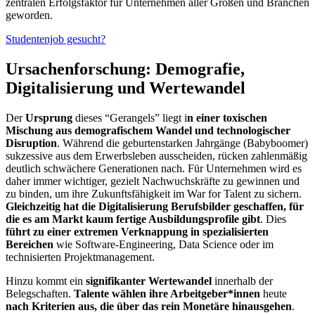
zentralen Erfolgsfaktor für Unternehmen aller Größen und Branchen
geworden.
Studentenjob gesucht?
Ursachenforschung: Demografie,
Digitalisierung und Wertewandel
Der
Ursprung
dieses “Gerangels” liegt i
n einer toxischen
Mischung aus demografischem Wandel und technologischer
Disruption
. Während die geburtenstarken Jahrgänge (Babyboomer)
sukzessive aus dem Erwerbsleben ausscheiden, rücken zahlenmäßig
deutlich schwächere Generationen nach. Für Unternehmen wird es
daher immer wichtiger, gezielt Nachwuchskräfte zu gewinnen und
zu binden, um ihre Zukunftsfähigkeit im War for Talent zu sichern.
Gleichzeitig hat die Digitalisierung Berufsbilder geschaffen, für
die es am Markt kaum fertige Ausbildungsprofile gibt
. Dies
führt zu einer extremen Verknappung in spezialisierten
Bereichen
wie Software-Engineering, Data Science oder im
technisierten Projektmanagement.
Hinzu kommt ein
signifikanter Wertewandel
innerhalb der
Belegschaften.
Talente wählen ihre Arbeitgeber*innen
heute
nach Kriterien aus, die über das rein Monetäre hinausgehen
.