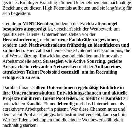
gezieltes Employer Branding können Unternehmen eine nachhaltige
Beziehung zu diesen High Potentials aufbauen und sie langfristig für
sich begeistern.
Gerade
in MINT-Berufen
, in denen der
Fachkräftemangel
besonders ausgeprägt
ist, verschärft sich der Wettbewerb um
qualifizierte Talente. Unternehmen stehen vor der
Herausforderung
, nicht nur
neue Fachkräfte zu gewinnen
,
sondern auch
Nachwuchstalente frühzeitig zu identifizieren und
zu fördern
. Hier zahlt sich eine starke Unternehmenskultur aus, die
auf Wertschätzung, Entwicklungsmöglichkeiten und innovative
Arbeitsmodelle setzt.
Strategien wie Active Sourcing, gezielte
Ansprache in relevanten Netzwerken
und der
Aufbau eines
attraktiven Talent Pools
sind
essenziell, um im Recruiting
erfolgreich zu sein
.
Darüber hinaus
sollten Unternehmen regelmäßig Einblicke in
ihre Unternehmenskultur, Entwicklungschancen und aktuelle
Projekte mit ihrem Talent Pool teilen
. So
bleibt
der
Kontakt
zu
potenziellen Kandidat*innen
lebendig
und das Unternehmen als
attraktive*r Arbeitgeber*in präsent. Wer diese Chancen nutzt und
den Talent Pool als strategisches Instrument versteht, kann sich im
War for Talents behaupten und die eigene Wettbewerbsfähigkeit
nachhaltig stärken.