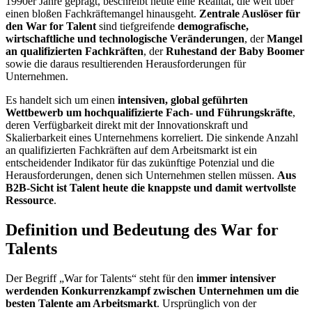
1990er Jahre geprägt, beschreibt heute eine Realität, die weit über
einen bloßen Fachkräftemangel hinausgeht.
Zentrale Auslöser für
den War for Talent
sind tiefgreifende
demografische,
wirtschaftliche und technologische Veränderungen
, der
Mangel
an qualifizierten Fachkräften
, der
Ruhestand der Baby Boomer
sowie die daraus resultierenden Herausforderungen für
Unternehmen.
Es handelt sich um einen
intensiven, global geführten
Wettbewerb um hochqualifizierte Fach- und Führungskräfte
,
deren Verfügbarkeit direkt mit der Innovationskraft und
Skalierbarkeit eines Unternehmens korreliert. Die sinkende Anzahl
an qualifizierten Fachkräften auf dem Arbeitsmarkt ist ein
entscheidender Indikator für das zukünftige Potenzial und die
Herausforderungen, denen sich Unternehmen stellen müssen.
Aus
B2B-Sicht ist Talent heute die knappste und damit wertvollste
Ressource
.
Definition und Bedeutung des War for
Talents
Der Begriff „War for Talents“ steht für den
immer intensiver
werdenden Konkurrenzkampf zwischen Unternehmen um die
besten Talente am Arbeitsmarkt
. Ursprünglich von der