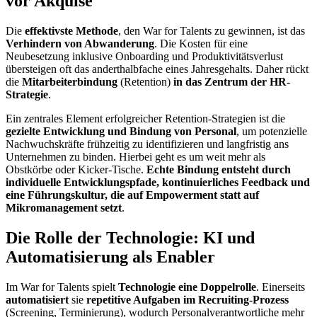
vor Akquise
Die
effektivste Methode
, den War for Talents zu gewinnen, ist das
Verhindern von Abwanderung
. Die Kosten für eine
Neubesetzung inklusive Onboarding und Produktivitätsverlust
übersteigen oft das anderthalbfache eines Jahresgehalts. Daher rückt
die
Mitarbeiterbindung
(Retention)
in das Zentrum der HR-
Strategie
.
Ein zentrales Element erfolgreicher Retention-Strategien ist die
gezielte Entwicklung und Bindung von Personal
, um potenzielle
Nachwuchskräfte frühzeitig zu identifizieren und langfristig ans
Unternehmen zu binden. Hierbei geht es um weit mehr als
Obstkörbe oder Kicker-Tische.
Echte Bindung entsteht durch
individuelle Entwicklungspfade, kontinuierliches Feedback und
eine Führungskultur, die auf Empowerment statt auf
Mikromanagement setzt
.
Die Rolle der Technologie: KI und
Automatisierung als Enabler
Im War for Talents spielt
Technologie eine Doppelrolle
. Einerseits
automatisiert
sie
repetitive Aufgaben im Recruiting-Prozess
(Screening, Terminierung), wodurch Personalverantwortliche mehr