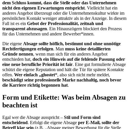
dem Schluss kommt, dass die Stelle oder das Unternehmen
nicht den eigenen Erwartungen entspricht
. Vielleicht hat ein
anderes Angebot überzeugt oder die Unternehmenskultur wirkte im
persönlichen Kontakt weniger attraktiv als in der Anzeige. In diesem
Fall ist es ein
Gebot der Professionalität, zeitnah und
transparent abzusagen
. Ein Hinauszögern blockiert den Prozess
für das Unternehmen und andere Bewerber*innen.
Die eigene
Absage sollte höflich, bestimmt und ohne unnötige
Rechtfertigungen erfolgen
. Man
muss keine detaillierten
Gründe nennen
, wenn man sich für ein anderes Angebot
entschieden hat,
doch ein Hinweis auf die fehlende Passung oder
eine neue berufliche Priorität ist fair
. Eine gut formulierte Absage
schützt die eigene Reputation und hält die Tür für spätere Kontakte
offen.
Wer einfach „ghostet“
, also sich nicht mehr meldet,
beschädigt seine professionelle Marke nachhaltig, noch bevor
die Karriere richtig begonnen hat
.
Form und Etikette: Was beim Absagen zu
beachten ist
Egal wer die Absage ausspricht –
Stil und Form sind
entscheidend
. Erfolgt die eigene Absage
per E-Mail, sollte der
Betreff klar sein
(z.B. „Absage meiner Bewerbung für die Stelle