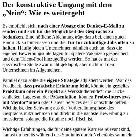
Der konstruktive Umgang mit dem
„Nein“: Wie es weitergeht
Es empfiehlt sich,
nach einer Absage eine Dankes-E-Mail zu
senden und sich für die Möglichkeit des Gesprächs zu
bedanken
. Eine höfliche Ablehnung trägt dazu bei, einen guten
Eindruck zu hinterlassen und die
Tür für zukünftige Jobs offen
zu
halten.
Häufig bieten Unternehmen nämlich auch an, dass die
eigenen Bewerbungsunterlagen für spätere Vakanzen gespeichert
und dem Talent-Pool hinzugefügt werden. So hat es mit der
spezifischen Stelle zwar nicht geklappt, aber nicht mit dem
Unternehmen im Allgemeinen.
Parallel dazu sollte die
eigene Strategie
adjustiert werden. War das
Feedback, dass
praktische Erfahrung fehlt
, könnte ein
gezieltes
Praktikum oder ein Projekt
als Werkstudierende*r die Lücke
schließen. Lag es an der
Präsentation
, können
Probe-Interviews
mit Mentor*innen
oder Career-Services der Hochschule helfen.
Wichtig ist, den Schwung aus der Vorbereitungsphase des
Gesprächs mitzunehmen und direkt in die nächste Bewerbung zu
investieren, solange die Routine noch frisch ist.
Wichtige Erfahrungen, die für deine spätere Karriere relevant sind,
kannst du bereits während des Studiums durch Nebenjobs sammeln,