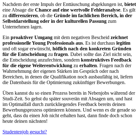
Nachdem der erste Impuls der Enttäuschung abgeklungen ist,
bietet
eine Absage die
Chance auf eine wertvolle Fehleranalyse
. Es gilt
zu
differenzieren
, ob die
Gründe im fachlichen Bereich, in der
Selbstdarstellung oder in der kulturellen Passung
zum
Unternehmen lagen.
Ein
proaktiver Umgang
mit dem negativen Bescheid
zeichnet
professionelle Young Professionals aus
. Es ist durchaus
legitim
und oft sogar erwünscht,
höflich nach den konkreten Gründen
für die Entscheidung
zu
fragen
. Dabei sollte das Ziel nicht sein,
die Entscheidung anzufechten, sondern
konstruktives Feedback
für die eigene Weiterentwicklung
zu
erhalten
. Fragen nach der
Wahrnehmung der eigenen Stärken im Gespräch oder nach
Bereichen, in denen die Qualifikation noch ausbaufähig ist, liefern
die Datenbasis für die Optimierung zukünftiger Bewerbungen.
Üben kannst du so einen Prozess bereits in Nebenjobs während der
Studi-Zeit. So gehst du später souverän mit Absagen um, und hast
im Optimalfall durch zurückliegendes Feedback bereits deinen
Bewerbungsprozess optimieren können. Und wenn es dir gerade so
geht, dass du einen Job nicht erhalten hast, dann finde doch schon
heute deinen nächsten!
Studentenjob gesucht?