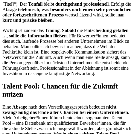
[Titel]“). Der
Tonfall
bleibt
durchgehend professionell
. Erfolgt die
Absage
telefonisch
, was
besonders nach einem sehr persönlichen
oder fortgeschrittenen Prozess
wertschätzend wirkt, sollte man
kurz und präzise bleiben
.
Wichtig ist zudem das
Timing
.
Sobald
die
Entscheidung gefallen
ist,
sollte die Information fließen
. Für Bewerber*innen bedeutet
dies auch, laufende Prozesse bei anderen Unternehmen im Blick zu
behalten. Man sollte sich bewusst machen, dass die Welt der
Fachkräfte klein ist. Eine respektvolle Kommunikation sichert das
Netzwerk für die Zukunft. Auch wenn man eine Stelle absagt, kann
die Person gegenüber im nächsten Unternehmen die entscheidende
Führungskraft sein. Professionalität in der Ablehnung ist somit eine
Investition in das eigene langfristige Networking.
Talent Pool: Chancen für die Zukunft
nutzen
Eine
Absage
nach dem Vorstellungsgespräch bedeutet
nicht
zwangsläufig das Ende aller Chancen bei einem Unternehmen
.
Viele Arbeitgeber*innen führen heute einen sogenannten Talent
Pool – eine Datenbank mit qualifizierten Bewerber*innen, die für
die aktuelle Stelle zwar nicht ausgewählt wurden, aber grundsätzlich
zum Unternehmen passen. Wer
in einen solchen Talent Pool