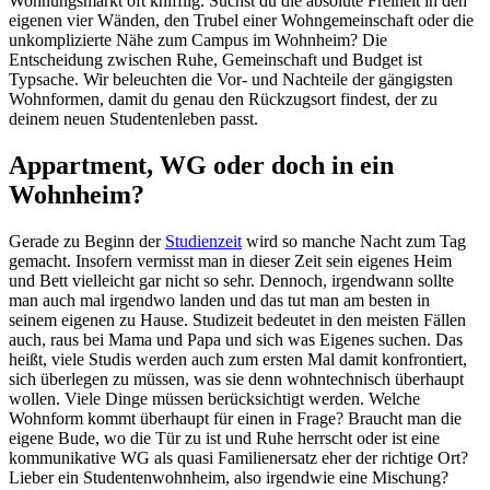
Wohnungsmarkt oft knifflig. Suchst du die absolute Freiheit in den
eigenen vier Wänden, den Trubel einer Wohngemeinschaft oder die
unkomplizierte Nähe zum Campus im Wohnheim? Die
Entscheidung zwischen Ruhe, Gemeinschaft und Budget ist
Typsache. Wir beleuchten die Vor- und Nachteile der gängigsten
Wohnformen, damit du genau den Rückzugsort findest, der zu
deinem neuen Studentenleben passt.
Appartment, WG oder doch in ein
Wohnheim?
Gerade zu Beginn der
Studienzeit
wird so manche Nacht zum Tag
gemacht. Insofern vermisst man in dieser Zeit sein eigenes Heim
und Bett vielleicht gar nicht so sehr. Dennoch, irgendwann sollte
man auch mal irgendwo landen und das tut man am besten in
seinem eigenen zu Hause. Studizeit bedeutet in den meisten Fällen
auch, raus bei Mama und Papa und sich was Eigenes suchen. Das
heißt, viele Studis werden auch zum ersten Mal damit konfrontiert,
sich überlegen zu müssen, was sie denn wohntechnisch überhaupt
wollen. Viele Dinge müssen berücksichtigt werden. Welche
Wohnform kommt überhaupt für einen in Frage? Braucht man die
eigene Bude, wo die Tür zu ist und Ruhe herrscht oder ist eine
kommunikative WG als quasi Familienersatz eher der richtige Ort?
Lieber ein Studentenwohnheim, also irgendwie eine Mischung?