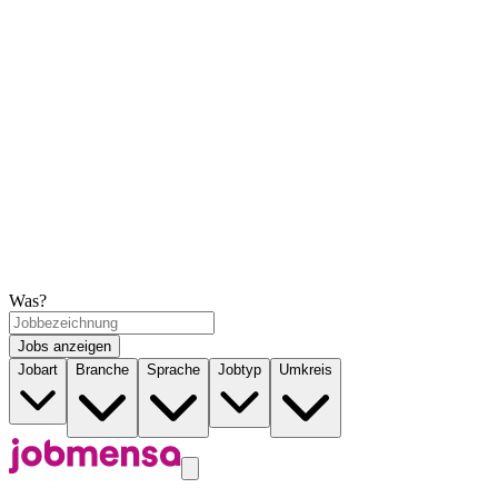
Was?
Jobs anzeigen
Jobart
Branche
Sprache
Jobtyp
Umkreis