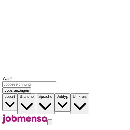
Was?
Jobs anzeigen
Jobart
Branche
Sprache
Jobtyp
Umkreis