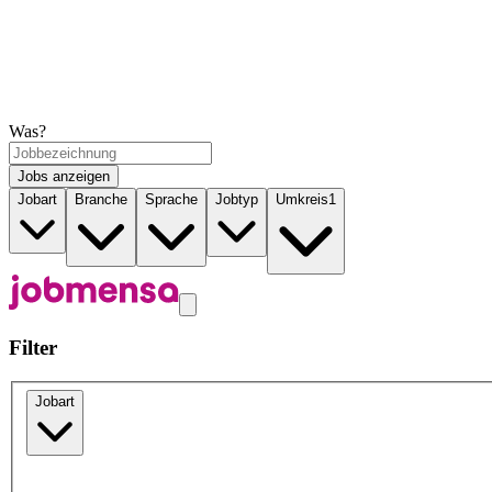
Was?
Jobs anzeigen
Jobart
Branche
Sprache
Jobtyp
Umkreis
1
Filter
Jobart