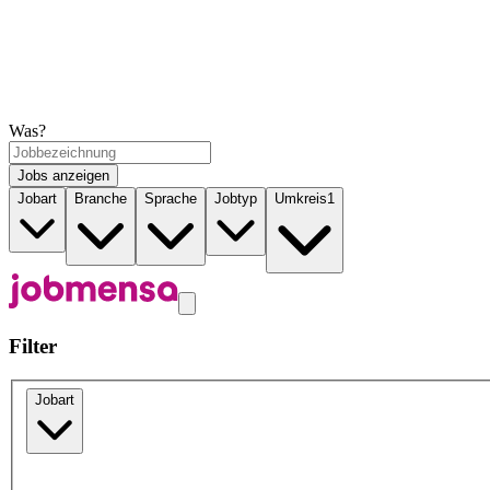
Was?
Jobs anzeigen
Jobart
Branche
Sprache
Jobtyp
Umkreis
1
Filter
Jobart