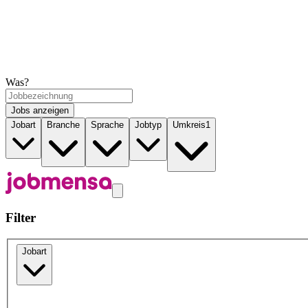
Was?
Jobs anzeigen
Jobart
Branche
Sprache
Jobtyp
Umkreis
1
Filter
Jobart