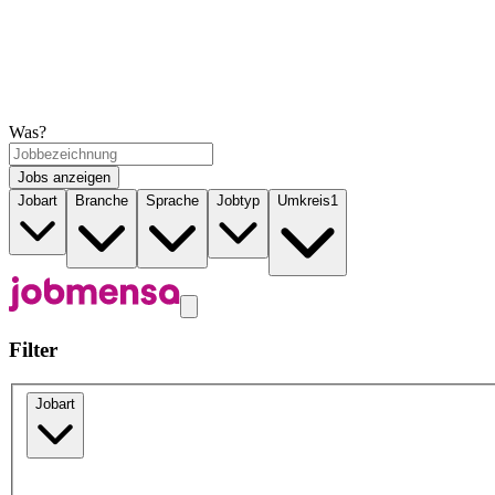
Was?
Jobs anzeigen
Jobart
Branche
Sprache
Jobtyp
Umkreis
1
Filter
Jobart