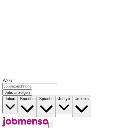
Was?
Jobs anzeigen
Jobart
Branche
Sprache
Jobtyp
Umkreis