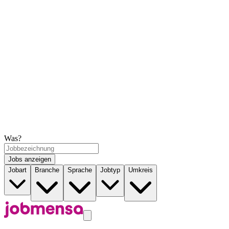
Was?
Jobs anzeigen
Jobart
Branche
Sprache
Jobtyp
Umkreis