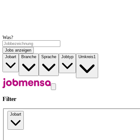
Was?
Jobs anzeigen
Jobart
Branche
Sprache
Jobtyp
Umkreis
1
Filter
Jobart