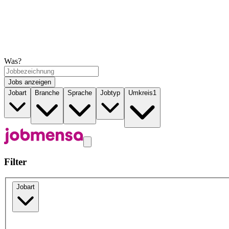
Was?
Jobs anzeigen
Jobart
Branche
Sprache
Jobtyp
Umkreis
1
Filter
Jobart